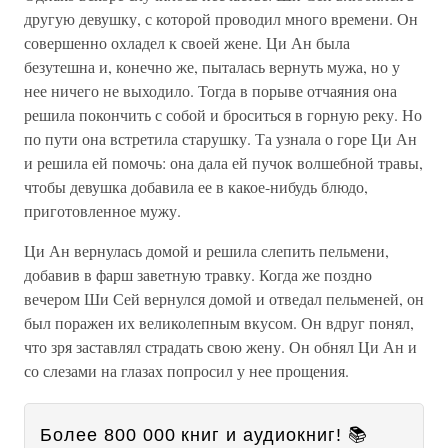
другую девушку, с которой проводил много времени. Он
совершенно охладел к своей жене. Ци Ан была
безутешна и, конечно же, пыталась вернуть мужа, но у
нее ничего не выходило. Тогда в порыве отчаяния она
решила покончить с собой и броситься в горную реку. Но
по пути она встретила старушку. Та узнала о горе Ци Ан
и решила ей помочь: она дала ей пучок волшебной травы,
чтобы девушка добавила ее в какое-нибудь блюдо,
приготовленное мужу.
Ци Ан вернулась домой и решила слепить пельмени,
добавив в фарш заветную травку. Когда же поздно
вечером Ши Сей вернулся домой и отведал пельменей, он
был поражен их великолепным вкусом. Он вдруг понял,
что зря заставлял страдать свою жену. Он обнял Ци Ан и
со слезами на глазах попросил у нее прощения.
Более 800 000 книг и аудиокниг! 📚