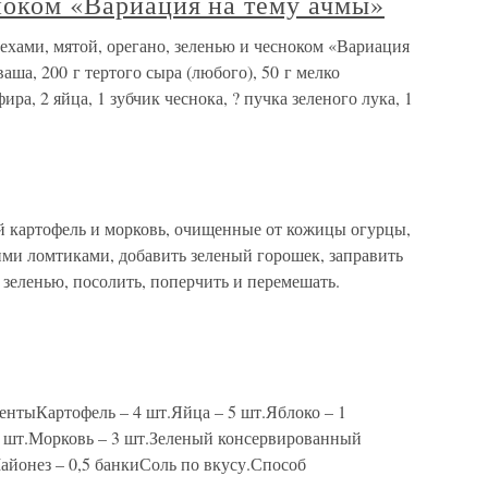
ноком «Вариация на тему ачмы»
ехами, мятой, орегано, зеленью и чесноком «Вариация
ша, 200 г тертого сыра (любого), 50 г мелко
ра, 2 яйца, 1 зубчик чеснока, ? пучка зеленого лука, 1
й картофель и морковь, очищенные от кожицы огурцы,
ими ломтиками, добавить зеленый горошек, заправить
 зеленью, посолить, поперчить и перемешать.
ентыКартофель – 4 шт.Яйца – 5 шт.Яблоко – 1
3 шт.Морковь – 3 шт.Зеленый консервированный
айонез – 0,5 банкиСоль по вкусу.Способ