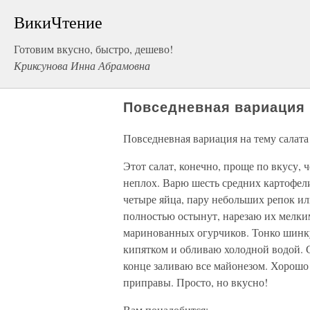
ВикиЧтение
Готовим вкусно, быстро, дешево!
Криксунова Инна Абрамовна
Повседневная вариация 
Повседневная вариация на тему салата
Этот салат, конечно, проще по вкусу, 
неплох. Варю шесть средних картофели
четыре яйца, пару небольших репок ил
полностью остынут, нарезаю их мелки
маринованных огурчиков. Тонко шинку
кипятком и обливаю холодной водой. С
конце заливаю все майонезом. Хорошо 
приправы. Просто, но вкусно!
Вам понадобится: