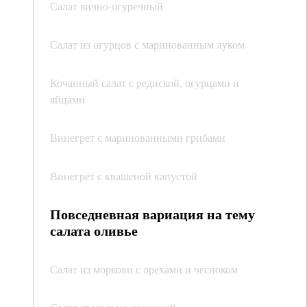
Салат яично-огуречный
Салат из огурцов с маринованным луком
Кочанный салат с редиской, огурцами и
яйцами
Винегрет с маринованными грибами
Винегрет с квашеной капустой
Повседневная вариация на тему
салата оливье
Салат из моркови с орехами и чесноком