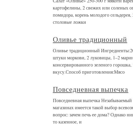
Салат «Оливье» 250-300 г мякоти варе
картофелины, 2 свежих или соленых ог
помидора, корень молодого сельдерея,
столовые ложки
Оливье традиционный
Оливье традиционный Ингредиенты:200
штуки моркови, 2 луковицы, 1–2 марино
консервированного зеленого горошка, 2
вкусу.Способ приготовления:Мясо
Повседневная выпечка
Повседневная выпечка Незабываемый 
магазинах имеется такой выбор всево
вопрос: зачем печь ее дома? Однако ник
то казенное, и