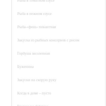
Рыба в томатном соусе
Рыба в нежном соусе
Рыба-«фиш» пикантная
Закуска из рыбных консервов с рисом
Горбуша засоленная
Буженина
Закуски на скорую руку
Когда в доме – пусто