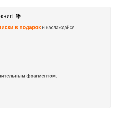
книг! 📚
писки в подарок
и наслаждайся
омительным фрагментом.