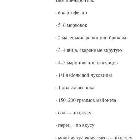
· 6 картофелин
· 5–6 морковок
· 2 маленькие репки или брюквы
· 3–4 яйца, сваренные вкрутую
· 4–5 маринованных огурцов
· 1/4 небольшой луковицы
· 1 долька чеснока
· 150–200 граммов майонеза
· соль – по вкусу
· перец – по вкусу
· молотая травяная смесь – по вкусу