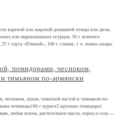
якоти вареной или жареной домашней птицы или дичи,
свежих или маринованных огурцов, 50 г зеленого
, 25 г соуса «Южный», 100 г сливок, 1 ч. ложка сахара,
ой, помидорами, чесноком,
 и тимьяном по-армянски
, чесноком, луком, томатной пастой и тимьяном по-
акана чечевицы100 г кураги2 крупных помидора1
ьян, любая зелень, растительное масло, перец и соль —