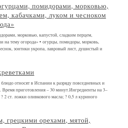
огурцами, помидорами, морковью,
ем, кабачками, луком и чесноком
рода»
дорами, морковью, капустой, сладким перцем,
и на тему огорода» • огурцы, помидоры, морковь,
 чеснок, зонтики укропа, лавровый лист, душистый и
креветками
 блюдо относят в Испании к разряду повседневных и
ку. Время приготовления – 30 минут.Ингредиенты на 3–
? 2 ст. ложки оливкового масла; ? 0,5 л куриного
м, грецкими орехами, мятой,