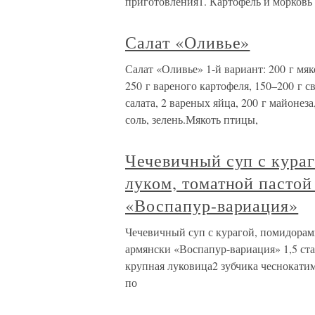
приготовления1. Картофель и морковь
Салат «Оливье»
Салат «Оливье» 1-й вариант: 200 г м
250 г вареного картофеля, 150–200 г 
салата, 2 вареных яйца, 200 г майонеза
соль, зелень.Мякоть птицы,
Чечевичный суп с кураг
луком, томатной пастой
«Воспапур-вариация»
Чечевичный суп с курагой, помидорами
армянски «Воспапур-вариация» 1,5 ст
крупная луковица2 зубчика чеснокатим
по