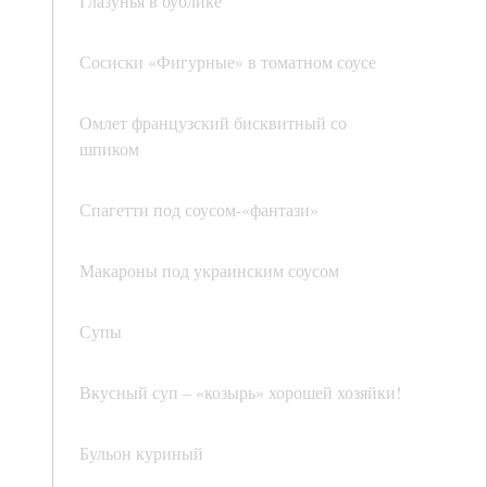
Глазунья в бублике
Сосиски «Фигурные» в томатном соусе
Омлет французский бисквитный со
шпиком
Спагетти под соусом-«фантази»
Макароны под украинским соусом
Супы
Вкусный суп – «козырь» хорошей хозяйки!
Бульон куриный