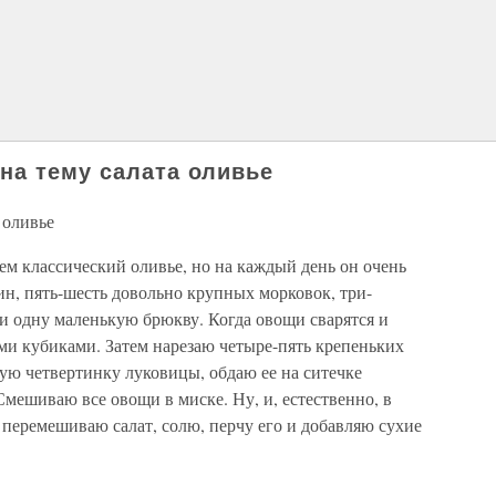
на тему салата оливье
 оливье
чем классический оливье, но на каждый день он очень
н, пять-шесть довольно крупных морковок, три-
и одну маленькую брюкву. Когда овощи сварятся и
ми кубиками. Затем нарезаю четыре-пять крепеньких
ю четвертинку луковицы, обдаю ее на ситечке
мешиваю все овощи в миске. Ну, и, естественно, в
перемешиваю салат, солю, перчу его и добавляю сухие