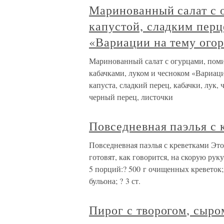
Маринованный салат с 
капустой, сладким перц
«Вариации на тему ого
Маринованный салат с огурцами, поми
кабачками, луком и чесноком «Вариаци
капуста, сладкий перец, кабачки, лук,
черный перец, листочки
Повседневная паэлья с 
Повседневная паэлья с креветками Это
готовят, как говорится, на скорую ру
5 порций:? 500 г очищенных креветок; 
бульона; ? 3 ст.
Пирог с творогом, сыро