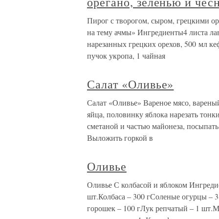
орегано, зеленью и чес
Пирог с творогом, сыром, грецкими ор
на тему ачмы» Ингредиенты4 листа лава
нарезанных грецких орехов, 500 мл кефи
пучок укропа, 1 чайная
Салат «Оливье»
Салат «Оливье» Вареное мясо, варены
яйца, половинку яблока нарезать тонк
сметаной и частью майонеза, посыпать
Выложить горкой в
Оливье
Оливье С колбасой и яблоком Ингреди
шт.Колбаса – 300 гСоленые огурцы – 
горошек – 100 гЛук репчатый – 1 шт.М