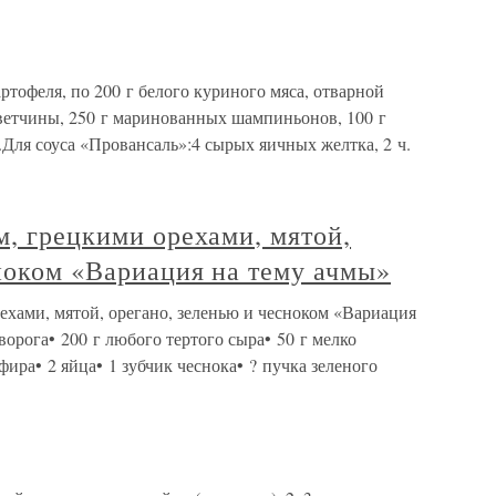
ртофеля, по 200 г белого куриного мяса, отварной
 ветчины, 250 г маринованных шампиньонов, 100 г
.Для соуса «Провансаль»:4 сырых яичных желтка, 2 ч.
м, грецкими орехами, мятой,
ноком «Вариация на тему ачмы»
ехами, мятой, орегано, зеленью и чесноком «Вариация
творога• 200 г любого тертого сыра• 50 г мелко
ира• 2 яйца• 1 зубчик чеснока• ? пучка зеленого