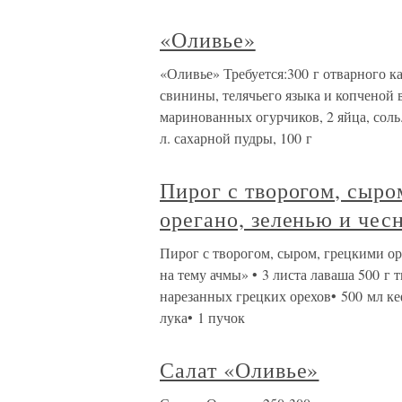
«Оливье»
«Оливье» Требуется:300 г отварного ка
свинины, телячьего языка и копченой
маринованных огурчиков, 2 яйца, соль
л. сахарной пудры, 100 г
Пирог с творогом, сыро
орегано, зеленью и чес
Пирог с творогом, сыром, грецкими ор
на тему ачмы» • 3 листа лаваша 500 г 
нарезанных грецких орехов• 500 мл кеф
лука• 1 пучок
Салат «Оливье»