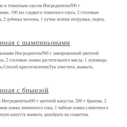
вью и томатным соусом Ингредиенты500 г
ови, 100 мл сладкого томатного соуса, 2 столовые
, 2 зубчика чеснока, 1 пучок зелени петрушки, перец,
ченная с шампиньонами
иньонами Ингредиенты500 г замороженной цветной
а, 2 столовые ложки растительного масла, 1 луковица,
ль.Способ приготовленияЛук очистить, вымыть,
енная с брынзой
й Ингредиенты400 г цветной капусты, 200 г брынзы, 2
ловая ложка лимонного сока, 1 чайная ложка сливочного
ную капусту вымыть, разобрать на соцветия,