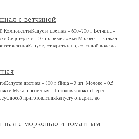
енная с ветчиной
ой КомпонентыКапуста цветная – 600–700 г Ветчина –
жки Сыр тертый – 3 столовые ложки Молоко – 1 стакан
риготовленияКапусту отварить в подсоленной воде до
нная
ыКапуста цветная – 800 г Яйца – 3 шт. Молоко – 0,5
 ложки Мука пшеничная – 1 столовая ложка Перец
усуСпособ приготовленияКапусту отварить до
енная с морковью и томатным