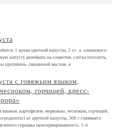
уста
бится: 1 кочан цветной капусты, 2 ст. л. оливкового
ную капусту разобрать на соцветия, слегка посолить,
а противень, смазанный маслом, и
уста с говяжьим языком,
чесноком, горчицей, кресс-
врора»
м языком, картофелем, морковью, чесноком, горчицей,
нгредиенты1 кг цветной капусты, 300 г говяжьего
 зеленого горошка (консервированного), 3–4