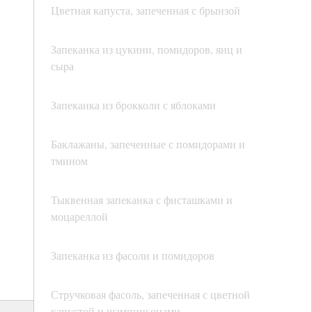
Цветная капуста, запеченная с брынзой
Запеканка из цукини, помидоров, яиц и
сыра
Запеканка из брокколи с яблоками
Баклажаны, запеченные с помидорами и
тмином
Тыквенная запеканка с фисташками и
моцареллой
Запеканка из фасоли и помидоров
Стручковая фасоль, запеченная с цветной
капустой и шампиньонами