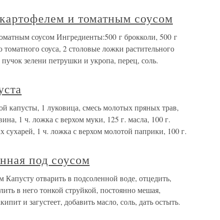
 картофелем и томатным соусом
томатным соусом Ингредиенты:500 г брокколи, 500 г
о томатного соуса, 2 столовые ложки растительного
1 пучок зелени петрушки и укропа, перец, соль.
уста
ой капусты, 1 луковица, смесь молотых пряных трав,
ина, 1 ч. ложка с верхом муки, 125 г. масла, 100 г.
х сухарей, 1 ч. ложка с верхом молотой паприки, 100 г.
енная под соусом
м Капусту отварить в подсоленной воде, отцедить,
лить в него тонкой струйкой, постоянно мешая,
ипит и загустеет, добавить масло, соль, дать остыть.