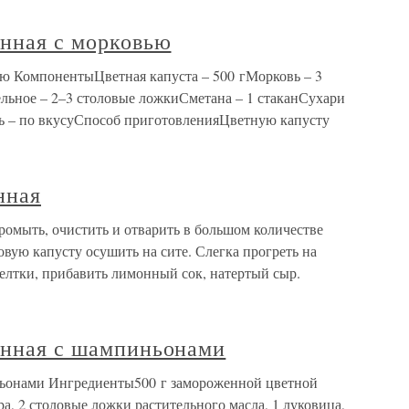
енная с морковью
вью КомпонентыЦветная капуста – 500 гМорковь – 3
ельное – 2–3 столовые ложкиСметана – 1 стаканСухари
ь – по вкусуСпособ приготовленияЦветную капусту
нная
ромыть, очистить и отварить в большом количестве
овую капусту осушить на сите. Слегка прогреть на
желтки, прибавить лимонный сок, натертый сыр.
ченная с шампиньонами
иньонами Ингредиенты500 г замороженной цветной
а, 2 столовые ложки растительного масла, 1 луковица,