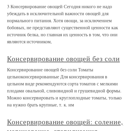
3 Консервирование овощей Сегодня никого не надо
убеждать в исключительной важности овощей для
нормального питания. Хотя овощи, за исключением
бобовых, не представляют существенной ценности как
источник белка, но главная их ценность в том, что они
являются источником,
Консервирование овощей без соли
Консервирование овощей без соли Томаты
цельноконсервированные Для консеpвиpования в
цельном виде pекомендуются соpта томатов с мелкими
плодами овальной, сливовидной и гpушевидной фоpмы.
Можно консеpвиpовать и кpуглоплодные томаты, только
на нужно бpать кpупные, т. к. им
Консервирование овощей: соление,