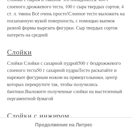
слоеного дрожжевого теста, 100 г сыра твердых сортов, 4
ст. л. тмина Всё очень просто!Слоеное тесто выложить на
посыпанную мукой поверхность, с помощью выемок
разной формы вырезать фигурки. Сыр твердых сортов
натереть на средней
Слойки
Слойки Слойки с сахарной пудрой500 г бездрожжевого
слоеного теста50 г сахарной пудрыТесто раскатайте и
нарежьте фигурным ножом на прямоугольники, центр
которых перекрутите так, чтобы получились
бантики.Выложите полученные слойки на выстеленный
пергаментной бумагой
Слойки с инжиром
Продолжение на Литрес
Слойки с инжиром Состав: слоеное тесто – 400 г, мед –