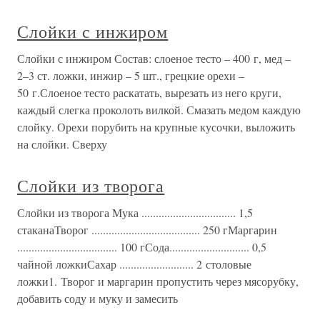
Слойки с инжиром
Слойки с инжиром Состав: слоеное тесто – 400 г, мед –
2–3 ст. ложки, инжир – 5 шт., грецкие орехи –
50 г.Слоеное тесто раскатать, вырезать из него круги,
каждый слегка проколоть вилкой. Смазать медом каждую
слойку. Орехи порубить на крупные кусочки, выложить
на слойки. Сверху
Слойки из творога
Слойки из творога Мука ................................. 1,5
стаканаТворог ...................................... 250 гМаргарин
................................... 100 гСода............................ 0,5
чайной ложкиСахар .......................... 2 столовые
ложки1. Творог и маргарин пропустить через мясорубку,
добавить соду и муку и замесить