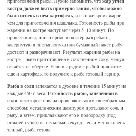
жар углей
приготовления рыбы. Нужно запомнить, что
костра должен быть примерно таким, чтобы можно
было испечь в нем картофель
, и в то же время жарче,
чем для приготовления шашлыка. Готовность рыбы при
жарении на костре наступает через 5–10 минут. По
прошествии данного времени костер разгребают,
завернутую в листья лопуха или бумажный пакет рыбу
достают и разворачивают. Результат жарения рыбы на
костре – рыба приготовлена в собственном соку. Чешуя
остаётся на обертке. Если вы рядом с рыбой положите
еще и картофель, то получите к рыбе готовый гарнир.
Рыба в соли
запекается в духовке в течение 15 минут на
Готовность рыбы, запеченной в
каждые 450 г веса.
соли
, некоторые повара проверяют таким своеобразным
способом: металлическим шампуром протыкают соль и
рыбу, а затем, прикладывают его к подбородку (под
нижней губой) на несколько секунд – если металл очень
теплый, рыба готова.