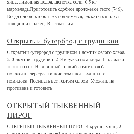
яйца, лимонная цедра, щепотка соли. 0,5 кг
мармелада.Приготовить сдобное дрожжевое тесто (746).
Когда оно во второй раз поднимется, раскатать в пласт
толщиной с палец. Выстлать им
Открытый бутерброд с грудинкой
Открытый бутерброд с грудинкой 1 ломтик белого хлеба,
2–3 ломтика грудинки, 2–3 кружка помидора, 1 ч. ложка
тертого сыра.На длинный тонкий ломтик хлеба
положить, чередуя, тонкие ломтики грудинки и
помидора. Посыпать все тертым сыром. Уложить на
противень и готовить
ОТКРЫТЫЙ ТЫКВЕННЫЙ
ПИРОГ
ОТКРЫТЫЙ ТЫКВЕННЫЙ ПИРОГ 4 крупных яйца2
чашки тыквенного пюре1 чашка коричневого сахара1