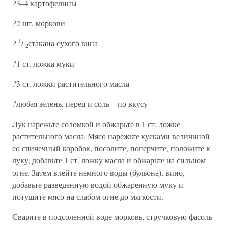
?
3–4 картофелины
?
2 шт. моркови
1
?
/
стакана сухого вина
2
?
1 ст. ложка муки
?
3 ст. ложки растительного масла
?
любая зелень, перец и соль – по вкусу
Лук нарежьте соломкой и обжарьте в 1 ст. ложке
растительного масла. Мясо нарежьте кусками величиной
со спичечный коробок, посолите, поперчите, положите к
луку, добавьте 1 ст. ложку масла и обжарьте на сильном
огне. Затем влейте немного воды (бульона), вино,
добавьте разведенную водой обжаренную муку и
потушите мясо на слабом огне до мягкости.
Сварите в подсоленной воде морковь, стручковую фасоль