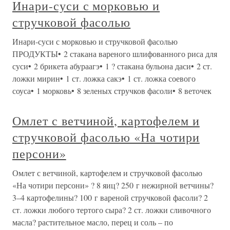
Инари-суси с морковью и
стручковой фасолью
Инари-суси с морковью и стручковой фасолью
ПРОДУКТЫ• 2 стакана вареного шлифованного риса для
суси• 2 брикета абураагэ• 1 ? стакана бульона даси• 2 ст.
ложки мирин• 1 ст. ложка сакэ• 1 ст. ложка соевого
соуса• 1 морковь• 8 зеленых стручков фасоли• 8 веточек
Омлет с ветчиной, картофелем и
стручковой фасолью «На чотири
персони»
Омлет с ветчиной, картофелем и стручковой фасолью
«На чотири персони» ? 8 яиц? 250 г нежирной ветчины?
3–4 картофелины? 100 г вареной стручковой фасоли? 2
ст. ложки любого тертого сыра? 2 ст. ложки сливочного
масла? растительное масло, перец и соль – по