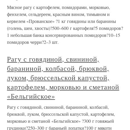
Мясное рагу с картофелем, помидорами, морковью,
фенхелем, сельдереем, красным вином, тимьяном и
кервелем «Прованское» ?1 кг говядины или баранины
(голень, шеи, хвосты)?500–600 г картофеля?5 помидоров?
1 небольшая банка консервированных помидоров?10–15
помидоров черри?2–3 шт.
Рагу с говядиной, свининой,
бараниной, колбасой, брюквой,
луком, брюссельской капустой,
картофелем, морковью и сметаной
«Бельгийское»
Рагу с говядиной, свининой, бараниной, колбасой,
брюквой, луком, брюссельской капустой, картофелем,
морковью и сметаной «Бельгийское» ?300 г говяжьей
грудинки?250–300 г бараньей лопатки?100 г мякоти