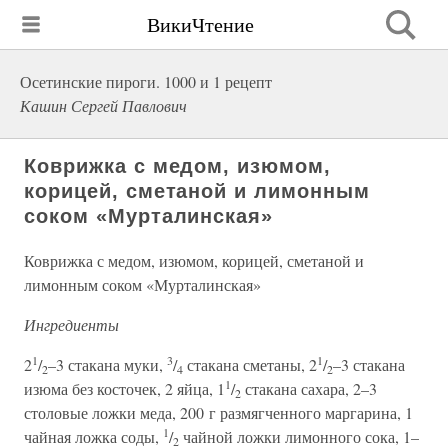
ВикиЧтение
Осетинские пироги. 1000 и 1 рецепт
Кашин Сергей Павлович
Коврижка с медом, изюмом,
корицей, сметаной и лимонным
соком «Мурталинская»
Коврижка с медом, изюмом, корицей, сметаной и
лимонным соком «Мурталинская»
Ингредиенты
1
3
1
2
/
–3 стакана муки,
/
стакана сметаны, 2
/
–3 стакана
2
4
2
1
изюма без косточек, 2 яйца, 1
/
стакана сахара, 2–3
2
столовые ложки меда, 200 г размягченного маргарина, 1
1
чайная ложка соды,
/
чайной ложки лимонного сока, 1–
2