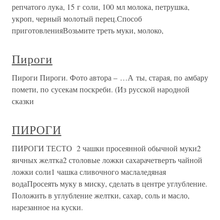
репчатого лука, 15 г соли, 100 мл молока, петрушка,
укроп, черный молотый перец.Способ
приготовленияВозьмите треть муки, молоко,
Пироги
Пироги Пироги. Фото автора – …А ты, старая, по амбару
помети, по сусекам поскреби. (Из русской народной
сказки
ПИРОГИ
ПИРОГИ ТЕСТО 2 чашки просеянной обычной муки2
яичных желтка2 столовые ложки сахарачетверть чайной
ложки соли1 чашка сливочного маслаледяная
водаПросеять муку в миску, сделать в центре углубление.
Положить в углубление желтки, сахар, соль и масло,
нарезанное на куски.