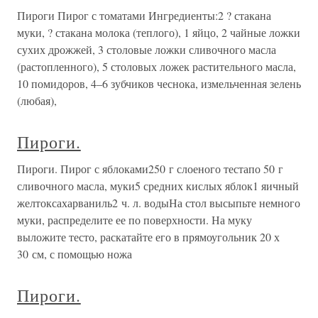
Пироги Пирог с томатами Ингредиенты:2 ? стакана
муки, ? стакана молока (теплого), 1 яйцо, 2 чайные ложки
сухих дрожжей, 3 столовые ложки сливочного масла
(растопленного), 5 столовых ложек растительного масла,
10 помидоров, 4–6 зубчиков чеснока, измельченная зелень
(любая),
Пироги.
Пироги. Пирог с яблоками250 г слоеного тестапо 50 г
сливочного масла, муки5 средних кислых яблок1 яичный
желтоксахарваниль2 ч. л. водыНа стол высыпьте немного
муки, распределите ее по поверхности. На муку
выложите тесто, раскатайте его в прямоугольник 20 х
30 см, с помощью ножа
Пироги.