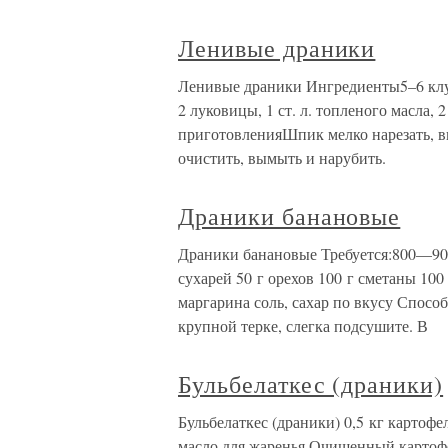
Ленивые драники
Ленивые драники Ингредиенты5–6 клуб
2 луковицы, 1 ст. л. топленого масла, 2
приготовленияШпик мелко нарезать, в
очистить, вымыть и нарубить.
Драники банановые
Драники банановые Требуется:800—900
сухарей 50 г орехов 100 г сметаны 100
маргарина соль, сахар по вкусу Спос
крупной терке, слегка подсушите. В
Бульбелаткес (драники)
Бульбелаткес (драники) 0,5 кг картофел
масло для жаренья.Очищенный картофел