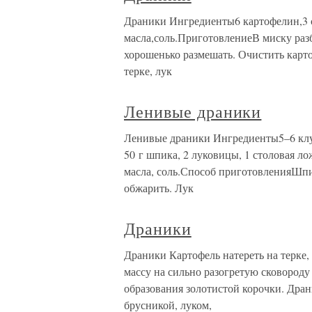
Драники Ингредиенты6 картофелин,3 ст.
масла,соль.ПриготовлениеВ миску разби
хорошенько размешать. Очистить карто
терке, лук
Ленивые драники
Ленивые драники Ингредиенты5–6 клу
50 г шпика, 2 луковицы, 1 столовая л
масла, соль.Способ приготовленияШпик
обжарить. Лук
Драники
Драники Картофель натереть на терке,
массу на сильно разогретую сковороду 
образования золотистой корочки. Дран
брусникой, луком,