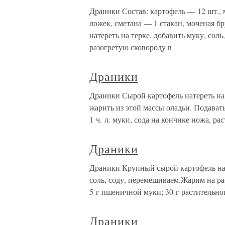
Драники Состав: картофель — 12 шт., м
ложек, сметана — 1 стакан, моченая бр
натереть на терке, добавить муку, сол
разогретую сковороду в
Драники
Драники Сырой картофель натереть на т
жарить из этой массы оладьи. Подават
1 ч. л. муки, сода на кончике ножа, ра
Драники
Драники Крупный сырой картофель на
соль, соду, перемешиваем.Жарим на ра
5 г пшеничной муки; 30 г растительног
Драники