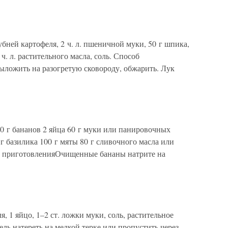
ней картофеля, 2 ч. л. пшеничной муки, 50 г шпика,
 ч. л. растительного масла, соль. Способ
ыложить на разогретую сковороду, обжарить. Лук
 г бананов 2 яйца 60 г муки или панировочных
 г базилика 100 г мяты 80 г сливочного масла или
об приготовленияОчищенные бананы натрите на
я, 1 яйцо, 1–2 ст. ложки муки, соль, растительное
ь натереть на мелкой терке или пропустить через