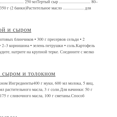
......................... 250 млТертый сыр .............................. 80–
0 г (2 банки)Растительное масло .................... для
ой и сыром
отовых блинчиков • 300 г пресервов сельди • 2
• 2–3 корнишона • зелень петрушки • соль.Картофель
тудите, натрите на крупной терке. Соедините с мелко
с сыром и толокном
ном Ингредиенты400 г муки, 600 мл молока, 5 яиц,
 мл растительного масла, 3 г соли.Для начинки: 50 г
, 175 г сливочного масла, 100 г сметаны.Способ