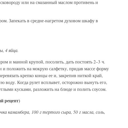
а сковороду или на смазанный маслом противень и
м. Запекать в средне-нагретом духовом шкафу в
ы, 4 яйца.
ром и манной крупой, посолить, дать постоять 2–3 ч.
и и положить на мокрую салфетку, придав массе форму
перевязать крепко концы ее и, закрепив ниткой край,
 воду. Когда рулет всплывет, осторожно вынуть его,
руглыми кусками, разложить на блюде и полить соусом.
й рецепт)
бочка камамбера, 100 г тертого сыра, 50 г масла, соль,
.