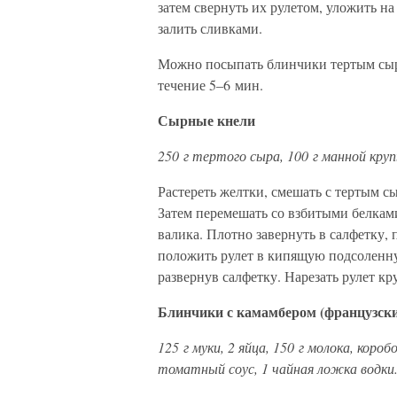
затем свернуть их рулетом, уложить н
залить сливками.
Можно посыпать блинчики тертым сыро
течение 5–6 мин.
Сырные кнели
250 г тертого сыра, 100 г манной круп
Растереть желтки, смешать с тертым сы
Затем перемешать со взбитыми белкам
валика. Плотно завернуть в салфетку, 
положить рулет в кипящую подсоленную
развернув салфетку. Нарезать рулет к
Блинчики с камамбером (французски
125 г муки, 2 яйца, 150 г молока, коро
томатный соус, 1 чайная ложка водки