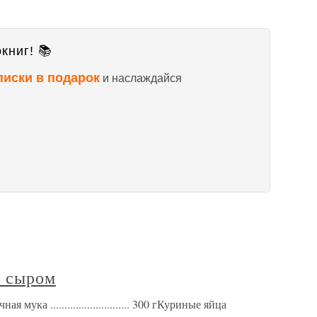
книг! 📚
писки в подарок
и наслаждайся
и сыром
ка ............................ 300 гКуриные яйца