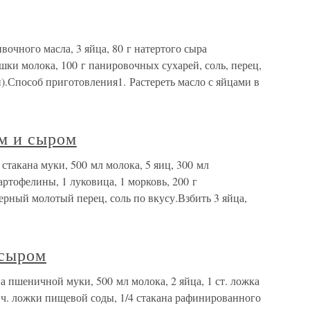
очного масла, 3 яйца, 80 г натертого сыра
шки молока, 100 г панировочных сухарей, соль, перец,
кой).Способ приготовления1. Растереть масло с яйцами в
м и сыром
стакана муки, 500 мл молока, 5 яиц, 300 мл
картофелины, 1 луковица, 1 морковь, 200 г
ерный молотый перец, соль по вкусу.Взбить 3 яйца,
 сыром
а пшеничной муки, 500 мл молока, 2 яйца, 1 ст. ложка
/4 ч. ложки пищевой соды, 1/4 стакана рафинированного