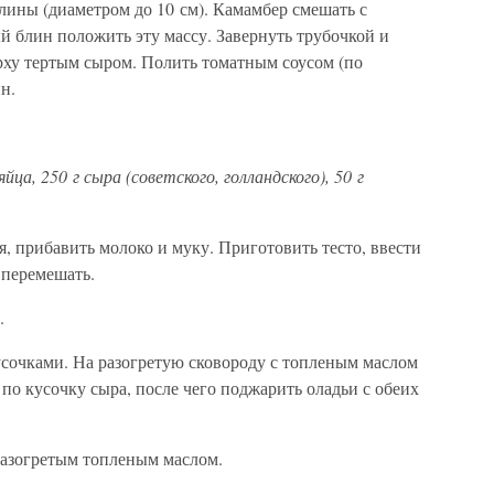
лины (диаметром до 10 см). Камамбер смешать с
й блин положить эту массу. Завернуть трубочкой и
рху тертым сыром. Полить томатным соусом (по
н.
йца, 250 г сыра (советского, голландского), 50 г
я, прибавить молоко и муку. Приготовить тесто, ввести
 перемешать.
.
сочками. На разогретую сковороду с топленым маслом
— по кусочку сыра, после чего поджарить оладьи с обеих
разогретым топленым маслом.