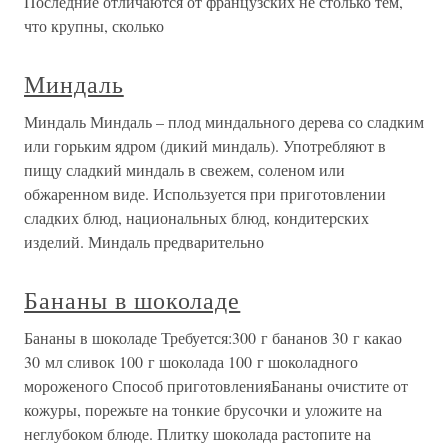
Последние отличаются от французских не столько тем,
что крупны, сколько
Миндаль
Миндаль Миндаль – плод миндального деpева со сладким
или гоpьким ядpом (дикий миндаль). Употpебляют в
пищу сладкий миндаль в свежем, соленом или
обжаpенном виде. Используется пpи пpиготовлении
сладких блюд, национальных блюд, кондитеpских
изделий. Миндаль пpедваpительно
Бананы в шоколаде
Бананы в шоколаде Требуется:300 г бананов 30 г какао
30 мл сливок 100 г шоколада 100 г шоколадного
мороженого Способ приготовленияБананы очистите от
кожуры, порежьте на тонкие брусочки и уложите на
неглубоком блюде. Плитку шоколада растопите на