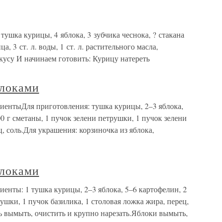
тушка курицы, 4 яблока, 3 зубчика чеснока, ? стакана
ца, 3 ст. л. воды, 1 ст. л. растительного масла,
вкусу И начинаем готовить: Курицу натереть
блоками
диентыДля приготовления: тушка курицы, 2–3 яблока,
0 г сметаны, 1 пучок зелени петрушки, 1 пучок зелени
ц, соль.Для украшения: корзиночка из яблока,
блоками
иенты: 1 тушка курицы, 2–3 яблока, 5–6 картофелин, 2
ушки, 1 пучок базилика, 1 столовая ложка жира, перец,
ь вымыть, очистить и крупно нарезать.Яблоки вымыть,