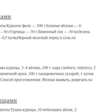
ками
нты:Куриное филе — 500 гЗеленые яблоки — 6
— 50 гГорчица — 30 гЛимонный сок — 30 млЗелень
 0,5 пучкаЧерный молотый перец и соль по
а курицы, 3–4 яблока, 100 г сыра (любого, тертого), 2
пшеничной муки, 100 г панировочных сухарей, 1 пучок
ь.Способ приготовления: Яблоки вымыть, разрезать на
вощами
енты:Тушка курицы, 10 небольших яблок, 2