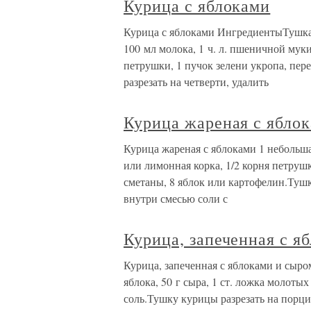
Курица с яблоками
Курица с яблоками ИнгредиентыТушка к
100 мл молока, 1 ч. л. пшеничной муки
петрушки, 1 пучок зелени укропа, пер
разрезать на четверти, удалить
Курица жареная с ябло
Курица жареная с яблоками 1 небольшая
или лимонная корка, 1/2 корня петрушк
сметаны, 8 яблок или картофелин.Туш
внутри смесью соли с
Курица, запеченная с я
Курица, запеченная с яблоками и сыро
яблока, 50 г сыра, 1 ст. ложка молотых
соль.Тушку курицы разрезать на порци