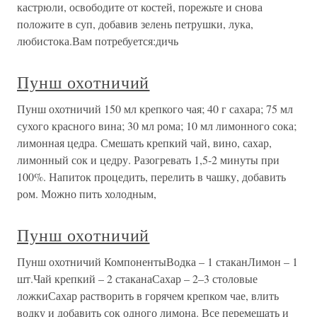
кастрюли, освободите от костей, порежьте и снова
положите в суп, добавив зелень петрушки, лука,
любистока.Вам потребуется:дичь
Пунш охотничий
Пунш охотничий 150 мл крепкого чая; 40 г сахара; 75 мл
сухого красного вина; 30 мл рома; 10 мл лимонного сока;
лимонная цедра. Смешать крепкий чай, вино, сахар,
лимонный сок и цедру. Разогревать 1,5-2 минуты при
100%. Напиток процедить, перелить в чашку, добавить
ром. Можно пить холодным,
Пунш охотничий
Пунш охотничий КомпонентыВодка – 1 стаканЛимон – 1
шт.Чай крепкий – 2 стаканаСахар – 2–3 столовые
ложкиСахар растворить в горячем крепком чае, влить
водку и добавить сок одного лимона. Все перемешать и