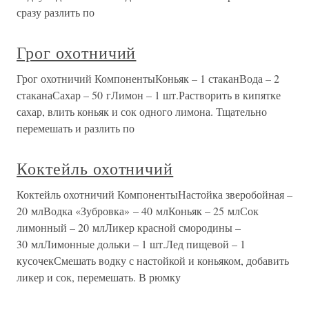
сразу разлить по
Грог охотничий
Грог охотничий КомпонентыКоньяк – 1 стаканВода – 2
стаканаСахар – 50 гЛимон – 1 шт.Растворить в кипятке
сахар, влить коньяк и сок одного лимона. Тщательно
перемешать и разлить по
Коктейль охотничий
Коктейль охотничий КомпонентыНастойка зверобойная –
20 млВодка «Зубровка» – 40 млКоньяк – 25 млСок
лимонный – 20 млЛикер красной смородины –
30 млЛимонные дольки – 1 шт.Лед пищевой – 1
кусочекСмешать водку с настойкой и коньяком, добавить
ликер и сок, перемешать. В рюмку