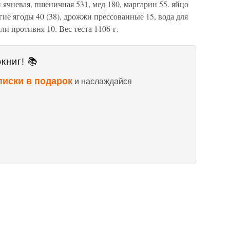
и ячневая, пшеничная 531, мед 180, маргарин 55. яйцо
угие ягоды 40 (38), дрожжи прессованные 15, вода для
ли противня 10. Вес теста 1106 г.
книг! 📚
писки в подарок
и наслаждайся