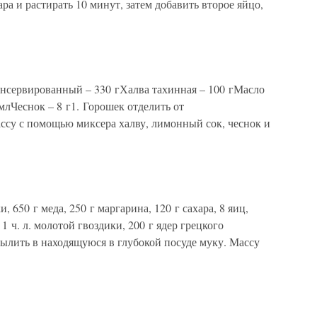
ра и растирать 10 минут, затем добавить второе яйцо,
нсервированный – 330 гХалва тахинная – 100 гМасло
лЧеснок – 8 г1. Горошек отделить от
ссу с помощью миксера халву, лимонный сок, чеснок и
650 г меда, 250 г маргарина, 120 г сахара, 8 яиц,
1 ч. л. молотой гвоздики, 200 г ядер грецкого
 вылить в находящуюся в глубокой посуде муку. Массу