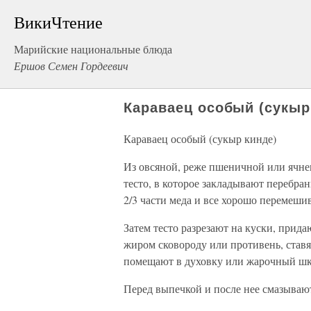
ВикиЧтение
Марийские национальные блюда
Ершов Семен Гордеевич
Караваец особый (сукыр
Караваец особый (сукыр кинде)
Из овсяной, реже пшеничной или ячн
тесто, в которое закладывают перебра
2/3 части меда и все хорошо перемеши
Затем тесто разрезают на куски, при
жиром сковороду или противень, ставят
помещают в духовку или жарочный шк
Перед выпечкой и после нее смазываю