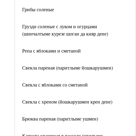
Грибы соленые
Грузди соленые с луком и огурцами
(шинчалтыме курезе шоган да кияр дене)
Репа с яблоками и сметаной
Свекла пареная (паритлыме йошкарушмен)
Свекла с яблоками со сметаной
Свекла с хреном (йошкарушмен крен дене)
Брюква пареная (паритлыме ушмен)
Капуста квашеная в рассоле (шуктымо