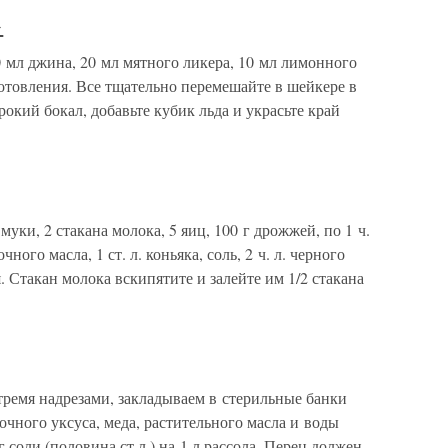
»
 джина, 20 мл мятного ликера, 10 мл лимонного
отовления. Все тщательно перемешайте в шейкере в
рокий бокал, добавьте кубик льда и украсьте край
муки, 2 стакана молока, 5 яиц, 100 г дрожжей, по 1 ч.
чного масла, 1 ст. л. коньяка, соль, 2 ч. л. черного
 Стакан молока вскипятите и залейте им 1/2 стакана
тремя надрезами, закладываем в стерильные банки
очного уксуса, меда, растительного масла и воды
 соли (половина ст.л.) на 1 л рассола. Перец должен