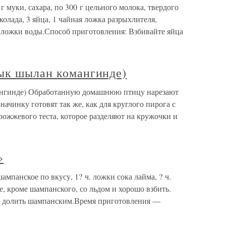
 муки, сахара, по 300 г цельного молока, твердого
колада, 3 яйца, 1 чайная ложка разрыхлителя,
е ложки воды.Способ приготовления: Взбивайте яйца
йык шылан комангинде)
ангинде) Обработанную домашнюю птицу нарезают
начинку готовят так же, как для круглого пирога с
рожжевого теста, которое разделяют на кружочки и
»
мпанское по вкусу, 1? ч. ложки сока лайма, ? ч.
е, кроме шампанского, со льдом и хорошо взбить.
и долить шампанским.Время приготовления —