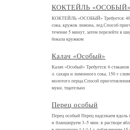
КОКТЕЙЛЬ «ОСОБЫЙ
КОКТЕЙЛЬ «ОСОБЫЙ» Требуется: 40 мл
сока, кружок лимона, лед.Способ приг
течение 5 минут, затем перелейте в ши
бокала кружком
Калач «Особый»
Калач «Особый» Требуется: 6 стаканов 
л. сахара и лимонного сока, 150 г сливо
молотого перца.Способ приготовления.
муки, тщательно
Перец особый
Перец особый Перец надсекаем вдоль 
и бланшируем 3–5 мин. в растворе ябл
в пропорции 1:1:1:1 с добавлением 15 г