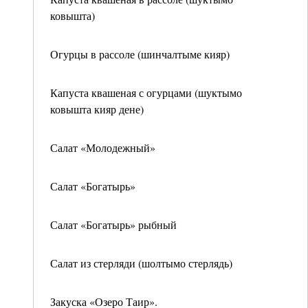
ковышта)
Огурцы в рассоле (шинчалтыме кияр)
Капуста квашеная с огурцами (шуктымо
ковышта кияр дене)
Салат «Молодежный»
Салат «Богатырь»
Салат «Богатырь» рыбный
Салат из стерляди (шолтымо стерлядь)
Закуска «Озеро Таир».