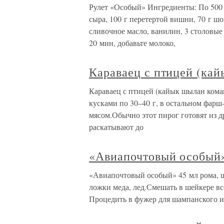
Рулет «Особый» Ингредиенты: По 500 г
сыра, 100 г перетертой вишни, 70 г шо
сливочное масло, ванилин, 3 столовы
20 мин, добавьте молоко,
Караваец с птицей (ка
Караваец с птицей (кайык шылан ком
кусками по 30–40 г, в остальном фарш-
мясом.Обычно этот пирог готовят из д
раскатывают до
«Авиапочтовый особый
«Авиапочтовый особый» 45 мл рома, ша
ложки меда, лед.Смешать в шейкере вс
Процедить в фужер для шампанского 