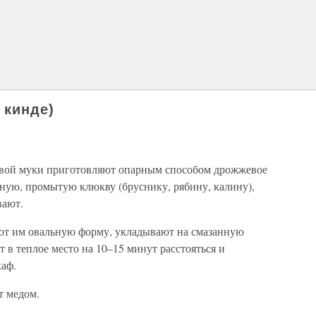
 кинде)
евой муки приготовляют опарным способом дрожжевое
нную, промытую клюкву (бруснику, рябину, калину),
вают.
дают им овальную форму, укладывают на смазанную
 в теплое место на 10–15 минут расстояться и
аф.
т медом.