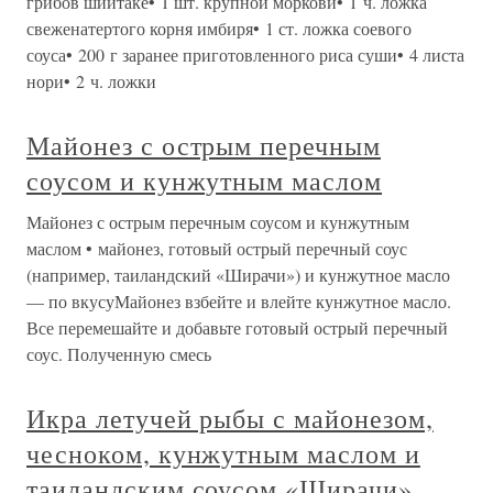
грибов шиитаке• 1 шт. крупной моркови• 1 ч. ложка
свеженатертого корня имбиря• 1 ст. ложка соевого
соуса• 200 г заранее приготовленного риса суши• 4 листа
нори• 2 ч. ложки
Майонез с острым перечным
соусом и кунжутным маслом
Майонез с острым перечным соусом и кунжутным
маслом • майонез, готовый острый перечный соус
(например, таиландский «Ширачи») и кунжутное масло
— по вкусуМайонез взбейте и влейте кунжутное масло.
Все перемешайте и добавьте готовый острый перечный
соус. Полученную смесь
Икра летучей рыбы с майонезом,
чесноком, кунжутным маслом и
таиландским соусом «Ширачи»