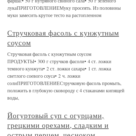
фарша:• 50 г нутряного свиного сала• 50 г зеленого
лукаПРИГОТОВЛЕНИЕМуку просеять. Из половины
муки замесить крутое тесто на растопленном
Стручковая фасоль с кунжутным
соусом
Стручковая фасоль с кунжутным соусом
ПРОДУКТЫ• 300 г стручков фасоли• 4 ст. ложки
темного кунжута• 2 ст. ложки сахара• 1 ст. ложка
светлого соевого соуса• 2 ч. ложки
солиПРИГОТОВЛЕНИЕСтручковую фасоль промыть,
положить в глубокую сковороду с 4 стаканами кипящей
воды,
Йогуртовый суп с огурцами,
грецкими орехами, сладким и
острым перцем, чесноком,