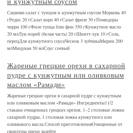
и кунжутным соусом
Сашими-салат с тунцом и кунжутным соусом Морковь 40
гРедис 20 гСалат корн 40 гСалат фризе 30 гПомидоры
черри 100 гФиле тунца блю фин 350 гКунжутное масло
20 млЛук-порей (белая часть) 20 гШнитт-лук 10 гСоль,
перецДля кунжутного соусаЧеснок 3 зубчикаМирин 200
млМицукан 50 млСоус соевый
Жареные грецкие орехи в сахарной
пудре с кунжутным или оливковым
маслом «Рамади»
Жареные грецкие орехи в сахарной пудре с кунжутным
или оливковым маслом «Рамади» Ингредиенты11/2
стакана очищенных грецких орехов, 1–2 столовые ложки
сахарной пудры, 1 столовая ложка кунжутного или
оливкового масла.Способ приготовленияОчищенные от
скорлупы орехи залейте