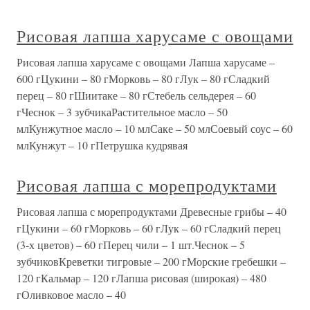
Рисовая лапша харусаме с овощами
Рисовая лапша харусаме с овощами Лапша харусаме –
600 гЦукини – 80 гМорковь – 80 гЛук – 80 гСладкий
перец – 80 гШиитаке – 80 гСтебель сельдерея – 60
гЧеснок – 3 зубчикаРастительное масло – 50
млКунжутное масло – 10 млСаке – 50 млСоевый соус – 60
млКунжут – 10 гПетрушка кудрявая
Рисовая лапша с морепродуктами
Рисовая лапша с морепродуктами Древесные грибы – 40
гЦукини – 60 гМорковь – 60 гЛук – 60 гСладкий перец
(3-х цветов) – 60 гПерец чили – 1 шт.Чеснок – 5
зубчиковКреветки тигровые – 200 гМорские гребешки –
120 гКальмар – 120 гЛапша рисовая (широкая) – 480
гОливковое масло – 40