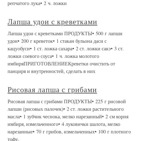
репчатого лука• 2 ч. ложки
Лапша удои с креветками
Лапша удои с креветками ПРОДУКТЫ• 500 г лапши
удон• 200 г креветок• 1 стакан бульона даси с
кацуобуси• 1 ст. ложка сахара• 2 ст. ложки сакэ• 3 ст.
ложки соевого соуса• 1 ч. ложка молотого
имбиряПРИГОТОВЛЕНИЕКреветки очистить от
панциря и внутренностей, сделать в них
Рисовая лапша с грибами
Рисовая лапша с грибами ПРОДУКТЫ• 225 г рисовой
лапши (рисовых палочек)• 2 ст. ложки растительного
масла• 1 зубчик чеснока, мелко нарезанный• 2 см корня
имбиря, измельченного• 4 луковички шалота, мелко
нарезанные• 70 г грибов, измельченных• 100 г плотного
тофу,