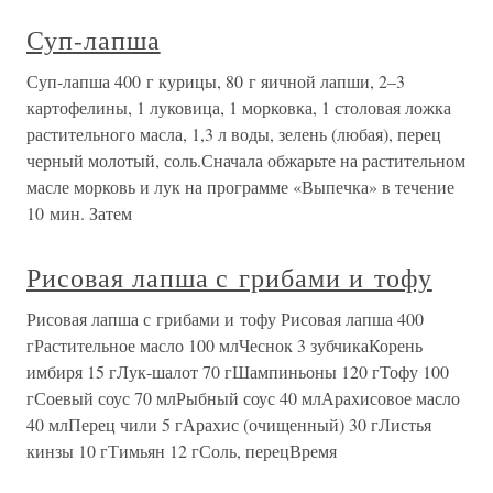
Суп-лапша
Суп-лапша 400 г курицы, 80 г яичной лапши, 2–3
картофелины, 1 луковица, 1 морковка, 1 столовая ложка
растительного масла, 1,3 л воды, зелень (любая), перец
черный молотый, соль.Сначала обжарьте на растительном
масле морковь и лук на программе «Выпечка» в течение
10 мин. Затем
Рисовая лапша с грибами и тофу
Рисовая лапша с грибами и тофу Рисовая лапша 400
гРастительное масло 100 млЧеснок 3 зубчикаКорень
имбиря 15 гЛук-шалот 70 гШампиньоны 120 гТофу 100
гСоевый соус 70 млРыбный соус 40 млАрахисовое масло
40 млПерец чили 5 гАрахис (очищенный) 30 гЛистья
кинзы 10 гТимьян 12 гСоль, перецВремя