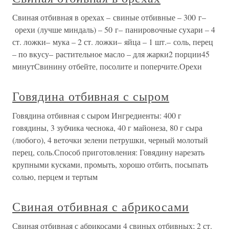
Свиная отбивная в орехах – свиные отбивные – 300 г–
орехи (лучше миндаль) – 50 г– панировочные сухари – 4
ст. ложки– мука – 2 ст. ложки– яйца – 1 шт.– соль, перец
– по вкусу– растительное масло – для жарки2 порции45
минутСвинину отбейте, посолите и поперчите.Орехи
Говядина отбивная с сыром
Говядина отбивная с сыром Ингредиенты: 400 г
говядины, 3 зубчика чеснока, 40 г майонеза, 80 г сыра
(любого), 4 веточки зелени петрушки, черный молотый
перец, соль.Способ приготовления: Говядину нарезать
крупными кусками, промыть, хорошо отбить, посыпать
солью, перцем и тертым
Свиная отбивная с абрикосами
Свиная отбивная с абрикосами 4 свиных отбивных; 2 ст.