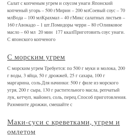
Салат с копченым угрем и соусом унаги Японский
копченый угорь – 500 гМирин – 200 млСоевый соус – 70
млВода – 100 млКрахмал – 40 гМикс салатных листьев –
160 гАвокадо – 1 шт.Помидоры черри – 80 гОливковое
масло – 60 мл 20 мин 177 ккалПриготовить соус унаги.
С японского копченого
С морским угрем
С морским угрем Требуется: по 500 г муки и молока, 200
г воды, 3 яйца, 50 г дрожжей, 25 г сахара, 100 г
маргарина, соль.Для начинки: 500 г филе из морского
угря, 200 г сыра, 130 г растительного масла, репчатый
лук, кетчуп, майонез, соль, перец.Способ приготовления.
Разомните дрожжи, смешайте с
Маки-суси с креветками, угрем и
омлетом