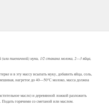
й (или пшеничной) муки, 1/2 стакана молока, 2—3 яйца,
рке и в эту массу всыпать муку, добавить яйца, соль,
мешивая, нагретое до 40—50°С молоко, масса должна
астительное масло) и деревянной ложкой разложить
н. Подать горячими со сметаной или маслом.