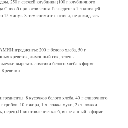
удры, 250 г свежей клубники (100 г клубничного
ода.Способ приготовления. Разведите в 1 л кипящей
 15 минут. Затем снимите с огня и, не дожидаясь
Ингредиенты: 200 г белого хлеба, 50 г
нных креветок, лимонный сок, зелень
ыемки вырезать ломтики белого хлеба в форме
. Креветки
диенты: 8 кусочков белого хлеба, 40 г сливочного
г грибов, 10 г жира, 1 ч. ложка муки, 2 ст. ложки
ль, перец).Приготовление: хлеб, вырезанный в форме