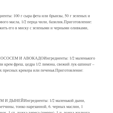
ы: 100 г сыра фета или брынзы, 50 г зеленых и
ового масла, 1/2 перца чили, базилик.Приготовление:
жить его в миску с зелеными и черными оливками,
СОСЕМ И АВОКАДОИнгредиенты: 1/2 маленького
или крем фреш, цедра 1/2 лимона, свежий лук-шпинат –
ких пресных крекера или печенья.Приготовление:
И ДЫНЕЙИнгредиенты: 1/2 маленькой дыни,
ветчины, тонко нарезанной, 6. черных маслин, 1
к, 1 ст. ложка хереса (шерри), 1 ч. ложка жидкого