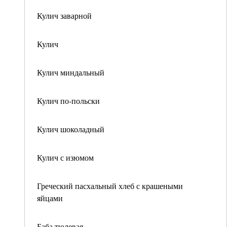
Кулич заварной
Кулич
Кулич миндальный
Кулич по-польски
Кулич шоколадный
Кулич с изюмом
Греческий пасхальный хлеб с крашеными
яйцами
Баба тюлевая