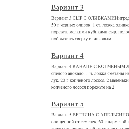
Вариант 3
Вариант 3 СЫР С ОЛИВКАМИИнгредиент
50 г черных оливок, 1 ст. ложка оливк
порезать мелкими кубиками сыр, поло
побрызгать сверху оливковым
Вариант 4
Вариант 4 КАНАПЕ С КОПЧЕНЫМ ЛО
спелого авокадо, 1 ч. ложка сметаны 
лук, 20 г копченого лосося, 2 малень
копченого лосося порежьте на 2
Вариант 5
Вариант 5 ВЕТЧИНА С АПЕЛЬСИНОМ 
очищенной от семечек, 60 г пармской 
апельсин, очищенный от кожуры и плено