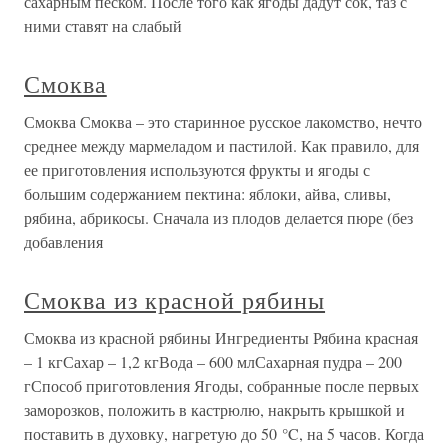
сахарным песком. После того как ягоды дадут сок, таз с
ними ставят на слабый
Смоква
Смоква Смоква – это старинное русское лакомство, нечто
среднее между мармеладом и пастилой. Как правило, для
ее приготовления используются фрукты и ягоды с
большим содержанием пектина: яблоки, айва, сливы,
рябина, абрикосы. Сначала из плодов делается пюре (без
добавления
Смоква из красной рябины
Смоква из красной рябины Ингредиенты Рябина красная
– 1 кгСахар – 1,2 кгВода – 600 млСахарная пудра – 200
гСпособ приготовления Ягоды, собранные после первых
заморозков, положить в кастрюлю, накрыть крышкой и
поставить в духовку, нагретую до 50 °C, на 5 часов. Когда