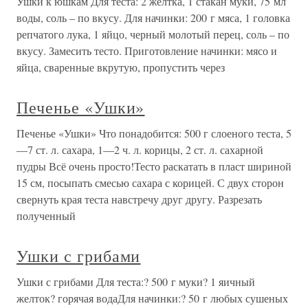
Ушки к юшкам Для теста: 2 желтка, 1 стакан муки, 75 мл
воды, соль – по вкусу. Для начинки: 200 г мяса, 1 головка
репчатого лука, 1 яйцо, черный молотый перец, соль – по
вкусу. Замесить тесто. Приготовление начинки: мясо и
яйца, сваренные вкрутую, пропустить через
Печенье «Ушки»
Печенье «Ушки» Что понадобится: 500 г слоеного теста, 5
—7 ст. л. сахара, 1—2 ч. л. корицы, 2 ст. л. сахарной
пудры Всё очень просто!Тесто раскатать в пласт шириной
15 см, посыпать смесью сахара с корицей. С двух сторон
свернуть края теста навстречу друг другу. Разрезать
полученный
Ушки с грибами
Ушки с грибами Для теста:? 500 г муки? 1 яичный
желток? горячая водаДля начинки:? 50 г любых сушеных