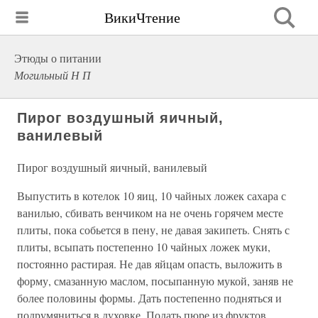
ВикиЧтение
Этюды о питании
Могильный Н П
Пирог воздушный яичный,
ванилевый
Пирог воздушный яичный, ванилевый
Выпустить в котелок 10 яиц, 10 чайных ложек сахара с
ванилью, сбивать венчиком на не очень горячем месте
плиты, пока собьется в пену, не давая закипеть. Снять с
плиты, всыпать постепенно 10 чайных ложек муки,
постоянно растирая. Не дав яйцам опасть, выложить в
форму, смазанную маслом, посыпанную мукой, заняв не
более половины формы. Дать постепенно подняться и
подрумяниться в духовке. Подать пюре из фруктов