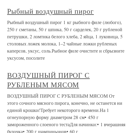
Рыбный воздушный пирог
Рыбный воздушный пирог 1 кг рыбного филе (любого),
250 г сметаны, 50 г шпика, 50 г сарделек, 20 г рубленой
петрушки, 2 ломтика белого хлеба, 2 яйца, 1 луковица, 5
столовых ложек молока, 1–2 чайные ложки рубленых
каперсов, уксус, соль.Рыбное филе очистите и сбрызните
уксусом, посолите
ВОЗДУШНЫЙ ПИРОГ С
РУБЛЕНЫМ МЯСОМ
ВОЗДУШНЫЙ ПИРОГ С РУБЛЕНЫМ МЯСОМ От
этого сочного мясного пирога, конечно, не останется ни
единой крошки!Требует некоторого времени.На 1
огнеупорную форму диаметром 28 см• 450 г
замороженного слоеного тестаДля начинки:• 1 вчерашняя
булочка• 200 г шампиньонов• 60 г