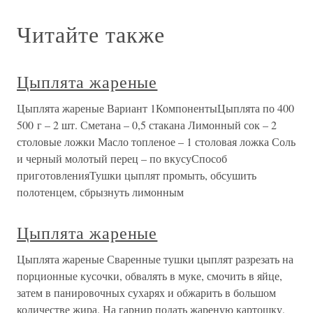
Читайте также
Цыплята жареные
Цыплята жареные Вариант 1КомпонентыЦыплята по 400
500 г – 2 шт. Сметана – 0,5 стакана Лимонный сок – 2
столовые ложки Масло топленое – 1 столовая ложка Соль
и черный молотый перец – по вкусуСпособ
приготовленияТушки цыплят промыть, обсушить
полотенцем, сбрызнуть лимонным
Цыплята жареные
Цыплята жареные Сваренные тушки цыплят разрезать на
порционные кусочки, обвалять в муке, смочить в яйце,
затем в панировочных сухарях и обжарить в большом
количестве жира. На гарнир подать жареную картошку,