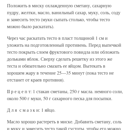
Положить в миску охлажденную сметану, сахарную
пудру, желтки, масло, ванильный сахар, муку, соль, соду
и замесить тесто (муки сыпать столько, чтобы тесто
можно было раскатать).
Через час раскатать тесто в пласт толщиной 1 см и
уложить на подготовленный противень. Перед выпечкой
тесто покрыть слоем фруктового повидла или обложить
дольками яблок. Сверху сделать решетку из этого же
теста и обязательно смазать ее яйцом. Вытекать в
хорошем жару в течение 25—35 минут (пока тесто не
отстанет от краев противня).
II р е ц е п т: 1 стакан сметаны, 250 г масла. немного соли,
около 500 г муки, 50 г сахарного песка для посыпки.
Д л я с м а з к и: 1 яйцо.
Масло хорошо растереть в миске. Добавить сметану, соль
и муку и замесить тесто такой густоты, чтобы его можно