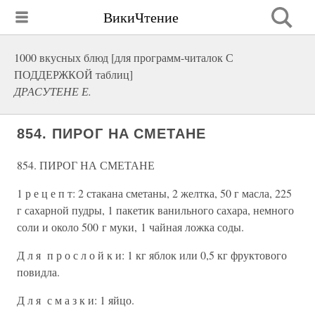
ВикиЧтение
1000 вкусных блюд [для программ-читалок С
ПОДДЕРЖКОЙ таблиц]
ДРАСУТЕНЕ Е.
854. ПИРОГ НА СМЕТАНЕ
854. ПИРОГ НА СМЕТАНЕ
1 р е ц е п т: 2 стакана сметаны, 2 желтка, 50 г масла, 225
г сахарной пудры, 1 пакетик ванильного сахара, немного
соли и около 500 г муки, 1 чайная ложка соды.
Д л я п р о с л о й к и: 1 кг яблок или 0,5 кг фруктового
повидла.
Д л я с м а з к и: 1 яйцо.