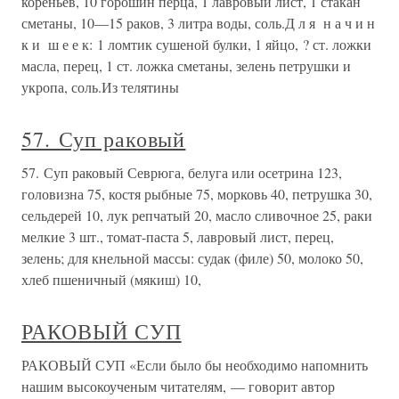
кореньев, 10 горошин перца, 1 лавровый лист, 1 стакан
сметаны, 10—15 раков, 3 литра воды, соль.Д л я н а ч и н
к и ш е е к: 1 ломтик сушеной булки, 1 яйцо, ? ст. ложки
масла, перец, 1 ст. ложка сметаны, зелень петрушки и
укропа, соль.Из телятины
57. Суп раковый
57. Суп раковый Севрюга, белуга или осетрина 123,
головизна 75, костя рыбные 75, морковь 40, петрушка 30,
сельдерей 10, лук репчатый 20, масло сливочное 25, раки
мелкие 3 шт., томат-паста 5, лавровый лист, перец,
зелень; для кнельной массы: судак (филе) 50, молоко 50,
хлеб пшеничный (мякиш) 10,
РАКОВЫЙ СУП
РАКОВЫЙ СУП «Если было бы необходимо напомнить
нашим высокоученым читателям, — говорит автор