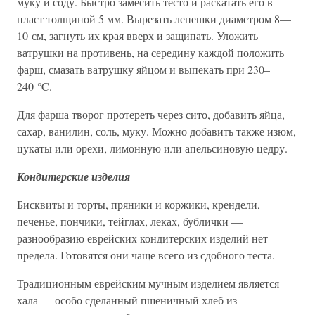
муку и соду. Быстро замесить тесто и раскатать его в
пласт толщиной 5 мм. Вырезать лепешки диаметром 8—
10 см, загнуть их края вверх и защипать. Уложить
ватрушки на противень, на середину каждой положить
фарш, смазать ватрушку яйцом и выпекать при 230–
240 °C.
Для фарша творог протереть через сито, добавить яйца,
сахар, ванилин, соль, муку. Можно добавить также изюм,
цукаты или орехи, лимонную или апельсиновую цедру.
Кондитерские изделия
Бисквиты и торты, пряники и коржики, крендели,
печенье, пончики, тейглах, леках, бублички —
разнообразию еврейских кондитерских изделий нет
предела. Готовятся они чаще всего из сдобного теста.
Традиционным еврейским мучным изделием является
хала — особо сделанный пшеничный хлеб из