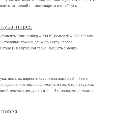
полить заправкой по-швейцарски (см. «Соусы,
 лука-порея
омпонентыТопинамбур – 200 гЛук-порей – 200 гЗелень
– 2 столовые ложкиСоль – по вкусуСпособ
атереть на крупной терке, смешать с мелко
лука, помыть, нарезать кусочками длиной 3—4 см и
ь подсолнечное масло с лимонным соком или уксусом,
анной зеленью петрушки и 1 — 2 столовыми ложками
–порея