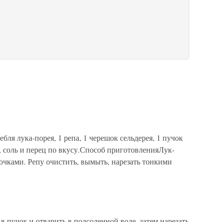
бля лука-порея, 1 репа, 1 черешок сельдерея, 1 пучок
 соль и перец по вкусу.Способ приготовленияЛук-
очками. Репу очистить, вымыть, нарезать тонкими
 в пучок и отварить в подсоленной воде, затем нарезать