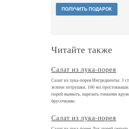
ПОЛУЧИТЬ ПОДАРОК
Читайте также
Салат из лука-порея
Салат из лука-порея Ингредиенты: 3 сте
зелени петрушки, 100 мл простокваши,
порей вымыть, нарезать тонкими круж
брусочками.
Салат из лука-порея
Салат из лука-порея Лук-порей связать