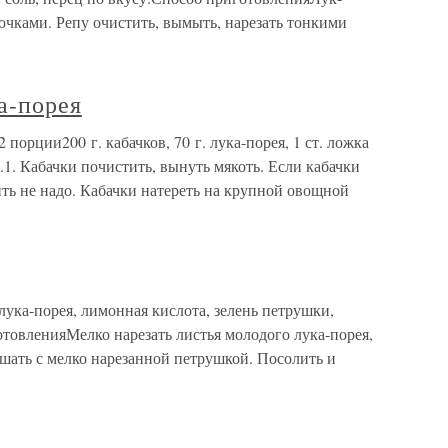
очками. Репу очистить, вымыть, нарезать тонкими
а-порея
 порции200 г. кабачков, 70 г. лука-порея, 1 ст. ложка
у.1. Кабачки почистить, вынуть мякоть. Если кабачки
ить не надо. Кабачки натереть на крупной овощной
лука-порея, лимонная кислота, зелень петрушки,
отовленияМелко нарезать листья молодого лука-порея,
шать с мелко нарезанной петрушкой. Посолить и