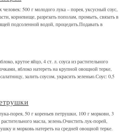
х человек: 500 г молодого лука – порея, уксусный соус,
асти, корневище, разрезать пополам, промыть, связать в
пящей подсоленной водой, процедить.Подавать в
блоко, крутое яйцо, 4 ст. л. соуса из растительного
жочками, яблоко натереть на крупной овощной терке,
алатницу, залить соусом, украсить зеленью.Соус: 0,5
петрушки
лука-порея, 50 г кореньев петрушки, 100 г моркови, 3
 из растительного масла, зелень.Очистить лук-порей,
рушку и морковь натереть на средней овощной терке.