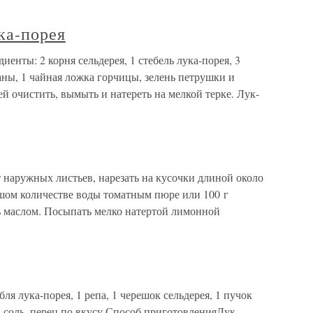
ка-порея
иенты: 2 корня сельдерея, 1 стебель лука-порея, 3
таны, 1 чайная ложка горчицы, зелень петрушки и
ей очистить, вымыть и натереть на мелкой терке. Лук-
т наружных листьев, нарезать на кусочки длиной около
ьшом количестве воды томатным пюре или 100 г
 маслом. Посыпать мелко натертой лимонной
ля лука-порея, 1 репа, 1 черешок сельдерея, 1 пучок
 соль, перец по вкусу.Способ приготовленияЛук-