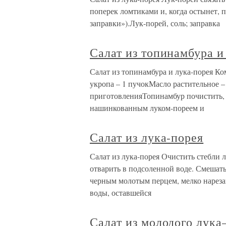
поперек ломтиками и, когда остынет, 
заправки»).Лук-порей, соль; заправка
Салат из топинамбура и
Салат из топинамбура и лука-порея К
укропа – 1 пучокМасло растительное 
приготовленияТопинамбур почистить, н
нашинкованным луком-пореем и
Салат из лука-порея
Салат из лука-порея Очистить стебли 
отварить в подсоленной воде. Смешат
черным молотым перцем, мелко нарез
воды, оставшейся
Салат из молодого лука